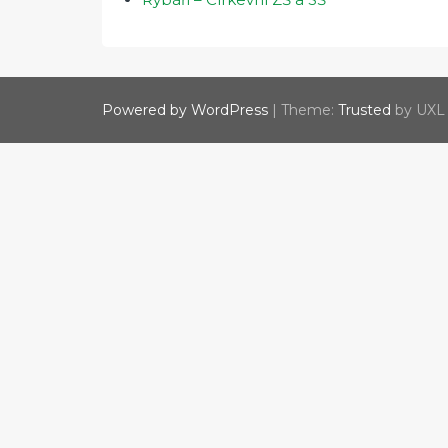
Powered by WordPress
|
Theme:
Trusted
by UXL