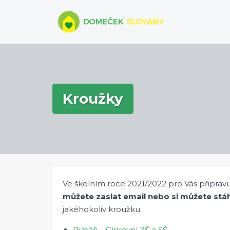
Skip
to
content
Kroužky
Ve školním roce 2021/2022 pro Vás připrav
můžete zaslat email nebo si můžete stá
jakéhokoliv kroužku.
Rybáři – Církevní ZŠ a SŠ