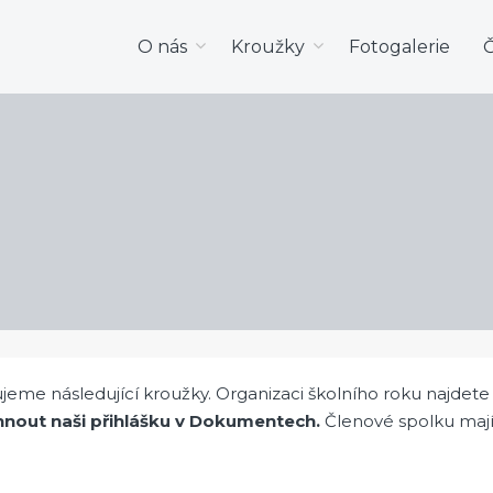
O nás
Kroužky
Fotogalerie
Č
ujeme následující kroužky. Organizaci školního roku najde
hnout naši přihlášku v Dokumentech.
Členové spolku mají 