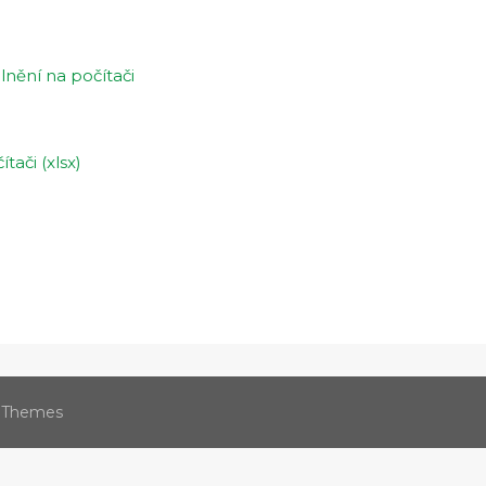
lnění na počítači
tači (xlsx)
 Themes