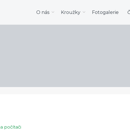
O nás
Kroužky
Fotogalerie
Č
a počítači